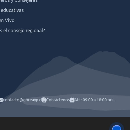
eros y Consejeras
 educativas
en Vivo
s el consejo regional?
contacto@goreayp.cl
Contáctenos
Att.: 09:00 a 18:00 hrs.