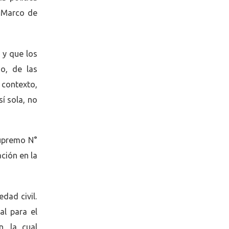
y Marco de
 y que los
io, de las
 contexto,
sí sola, no
Supremo N°
ción en la
dad civil.
al para el
, la cual