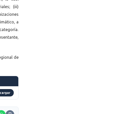
les; (iii)
nizaciones
imático, a
categoría.
esentante,
egional de
cargar