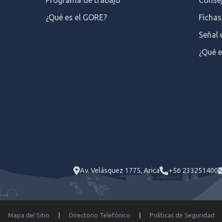
Programa de trabajo
Consej
¿Qué es el GORE?
Fichas
Señal 
¿Qué e
Av. Velásquez 1775, Arica
+56 233251400
Mapa del Sitio
|
Directorio Telefónico
|
Políticas de Seguridad