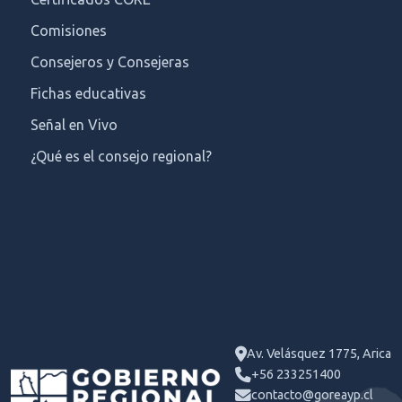
perjuicio de sus facultades legales, el Servicio
Administrativo del Gobierno Regional de Arica y
Comisiones
Parinacota sólo efectuará tratamiento de datos
Consejeros y Consejeras
personales respecto de aquellos que han sido
Fichas educativas
entregados voluntariamente por los Usuarios(as) en
el mencionado formulario.
Señal en Vivo
¿Qué es el consejo regional?
3.- Los datos personales de los Usuarios(as) serán
utilizados para el
cumplimiento de los fines
indicados
en el formulario correspondiente y
siempre dentro de la competencia y atribuciones de
este Gobierno Regional.
4.- Podrá
comunicar a otros organismos del
Estado
los datos personales de sus usuarios(as),
conforme lo establecido al efecto en la Ley 19.628 y
Av. Velásquez 1775, Arica
sus modificaciones.
+56 233251400
contacto@goreayp.cl